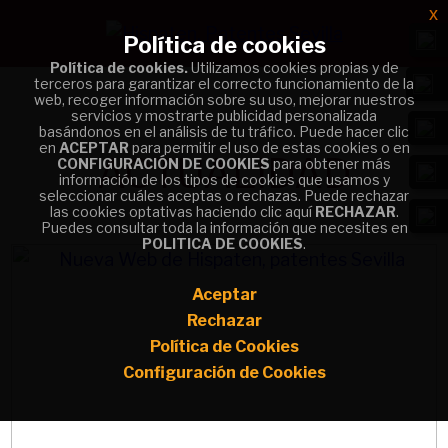
x
x
Política de cookies
Política de cookies
Política de cookies.
Política de cookies.
Utilizamos cookies propias y de
Utilizamos cookies propias y de
terceros para garantizar el correcto funcionamiento de la
terceros para garantizar el correcto funcionamiento de la
web, recoger información sobre su uso, mejorar nuestros
web, recoger información sobre su uso, mejorar nuestros
servicios y mostrarte publicidad personalizada
servicios y mostrarte publicidad personalizada
basándonos en el análisis de tu tráfico. Puede hacer clic
basándonos en el análisis de tu tráfico. Puede hacer clic
en
en
ACEPTAR
ACEPTAR
para permitir el uso de estas cookies o en
para permitir el uso de estas cookies o en
ACTUALIDAD
CONFIGURACIÓN DE COOKIES
CONFIGURACIÓN DE COOKIES
para obtener más
para obtener más
información de los tipos de cookies que usamos y
información de los tipos de cookies que usamos y
seleccionar cuáles aceptas o rechazas. Puede rechazar
seleccionar cuáles aceptas o rechazas. Puede rechazar
las cookies optativas haciendo clic aquí
las cookies optativas haciendo clic aquí
RECHAZAR
RECHAZAR
.
.
Puedes consultar toda la información que necesites en
Puedes consultar toda la información que necesites en
POLITICA DE COOKIES
POLITICA DE COOKIES
.
.
Aceptar
Aceptar
Rechazar
Rechazar
Política de Cookies
Política de Cookies
Configuración de Cookies
Configuración de Cookies