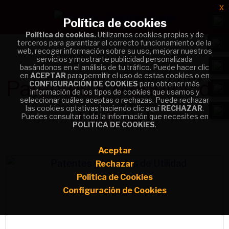
x
x
Política de cookies
Política de cookies
Política de cookies.
Política de cookies.
Utilizamos cookies propias y de
Utilizamos cookies propias y de
terceros para garantizar el correcto funcionamiento de la
terceros para garantizar el correcto funcionamiento de la
web, recoger información sobre su uso, mejorar nuestros
web, recoger información sobre su uso, mejorar nuestros
servicios y mostrarte publicidad personalizada
servicios y mostrarte publicidad personalizada
basándonos en el análisis de tu tráfico. Puede hacer clic
basándonos en el análisis de tu tráfico. Puede hacer clic
en
en
ACEPTAR
ACEPTAR
para permitir el uso de estas cookies o en
para permitir el uso de estas cookies o en
Patentes y Modelos de
CONFIGURACIÓN DE COOKIES
CONFIGURACIÓN DE COOKIES
para obtener más
para obtener más
información de los tipos de cookies que usamos y
información de los tipos de cookies que usamos y
seleccionar cuáles aceptas o rechazas. Puede rechazar
seleccionar cuáles aceptas o rechazas. Puede rechazar
las cookies optativas haciendo clic aquí
las cookies optativas haciendo clic aquí
RECHAZAR
RECHAZAR
.
.
Utilidad
Puedes consultar toda la información que necesites en
Puedes consultar toda la información que necesites en
POLITICA DE COOKIES
POLITICA DE COOKIES
.
.
Aceptar
Aceptar
Rechazar
Rechazar
Política de Cookies
Política de Cookies
Configuración de Cookies
Configuración de Cookies