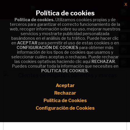
x
x
Política de cookies
Política de cookies
Política de cookies.
Política de cookies.
Utilizamos cookies propias y de
Utilizamos cookies propias y de
terceros para garantizar el correcto funcionamiento de la
terceros para garantizar el correcto funcionamiento de la
web, recoger información sobre su uso, mejorar nuestros
web, recoger información sobre su uso, mejorar nuestros
servicios y mostrarte publicidad personalizada
servicios y mostrarte publicidad personalizada
basándonos en el análisis de tu tráfico. Puede hacer clic
basándonos en el análisis de tu tráfico. Puede hacer clic
en
en
ACEPTAR
ACEPTAR
para permitir el uso de estas cookies o en
para permitir el uso de estas cookies o en
CLIENTES
CONFIGURACIÓN DE COOKIES
CONFIGURACIÓN DE COOKIES
para obtener más
para obtener más
información de los tipos de cookies que usamos y
información de los tipos de cookies que usamos y
seleccionar cuáles aceptas o rechazas. Puede rechazar
seleccionar cuáles aceptas o rechazas. Puede rechazar
las cookies optativas haciendo clic aquí
las cookies optativas haciendo clic aquí
RECHAZAR
RECHAZAR
.
.
Puedes consultar toda la información que necesites en
Puedes consultar toda la información que necesites en
POLITICA DE COOKIES
POLITICA DE COOKIES
.
.
Aceptar
Aceptar
Rechazar
Rechazar
Política de Cookies
Política de Cookies
Configuración de Cookies
Configuración de Cookies