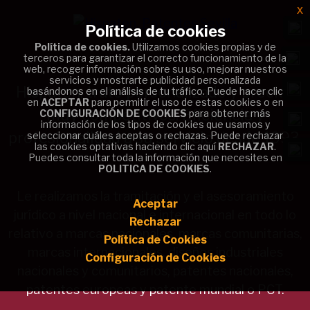
x
x
Política de cookies
Política de cookies
Política de cookies.
Política de cookies.
Utilizamos cookies propias y de
Utilizamos cookies propias y de
terceros para garantizar el correcto funcionamiento de la
terceros para garantizar el correcto funcionamiento de la
web, recoger información sobre su uso, mejorar nuestros
web, recoger información sobre su uso, mejorar nuestros
servicios y mostrarte publicidad personalizada
servicios y mostrarte publicidad personalizada
Hispaten, trato personalizado y precios
basándonos en el análisis de tu tráfico. Puede hacer clic
basándonos en el análisis de tu tráfico. Puede hacer clic
en
en
ACEPTAR
ACEPTAR
para permitir el uso de estas cookies o en
para permitir el uso de estas cookies o en
muy competitivos. Eficiencia y
CONFIGURACIÓN DE COOKIES
CONFIGURACIÓN DE COOKIES
para obtener más
para obtener más
información de los tipos de cookies que usamos y
información de los tipos de cookies que usamos y
profesionalidad a su servicio desde 1993.
seleccionar cuáles aceptas o rechazas. Puede rechazar
seleccionar cuáles aceptas o rechazas. Puede rechazar
las cookies optativas haciendo clic aquí
las cookies optativas haciendo clic aquí
RECHAZAR
RECHAZAR
.
.
Puedes consultar toda la información que necesites en
Puedes consultar toda la información que necesites en
POLITICA DE COOKIES
POLITICA DE COOKIES
.
.
Le realizamos la tramitación y el asesoramiento
Aceptar
Aceptar
jurídico a nivel nacional e internacional en todo lo
Rechazar
Rechazar
relativo a marcas nacionales, marcas comunitarias,
Política de Cookies
Política de Cookies
marcas internacionales, diseños industriales
Configuración de Cookies
Configuración de Cookies
nacionales y comunitarios, patentes nacionales,
patentes europeas y patente mundial o PCT.